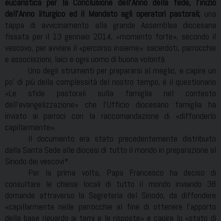
eucaristica per la Conclusione dell’Anno della fede, l’inizio
dell’Anno liturgico ed il Mandato agli operatori pastorali;
una
tappa di avvicinamento alla grande Assemblea diocesana
fissata per il 13 gennaio 2014, «momento forte», secondo il
vescovo, per avviare il «percorso insieme»: sacerdoti, parrocchie
e associazioni, laici e ogni uomo di buona volontà.
Uno degli strumenti per prepararsi al meglio, e capire un
po’ di più della complessità del nostro tempo, è il questionario
«Le sfide pastorali sulla famiglia nel contesto
dell’evangelizzazione» che l’Ufficio diocesano famiglia ha
inviato ai parroci con la raccomandazione di «diffonderlo
capillarmente».
Il documento era stato precedentemente distribuito
dalla Santa Sede alle diocesi di tutto il mondo in preparazione al
Sinodo dei vescovi*.
Per la prima volta, Papa Francesco ha deciso di
consultare le chiese locali di tutto il mondo inviando 38
domande attraverso la Segreteria del Sinodo, da diffondere
«capillarmente nelle parrocchie al fine di ottenere l’apporto
della base riguardo ai temi e le risposte» e capire lo «stato di