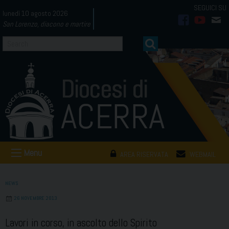
Skip
lunedì 10 agosto 2026
to
San Lorenzo, diacono e martire
facebook
youtub
mai
content
Menu
AREA RISERVATA
WEBMAIL
NEWS
26 NOVEMBRE 2013
Lavori in corso, in ascolto dello Spirito