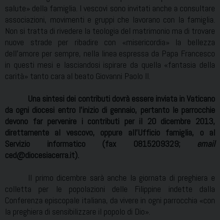
salute» della famiglia. I vescovi sono invitati anche a consultare
associazioni, movimenti e gruppi che lavorano con la famiglia.
Non si tratta di rivedere la teologia del matrimonio ma di trovare
nuove strade per ribadire con «misericordia» la bellezza
dell’amore per sempre, nella linea espressa da Papa Francesco
in questi mesi e lasciandosi ispirare da quella «fantasia della
carità» tanto cara al beato Giovanni Paolo II.
Una sintesi dei contributi dovrà essere inviata in Vaticano
da ogni diocesi entro l’inizio di gennaio, pertanto le parrocchie
devono far pervenire i contributi per il 20 dicembre 2013,
direttamente al vescovo, oppure all’Ufficio famiglia, o al
Servizio informatico (fax 0815209329;
email
ced@diocesiacerra.it
).
Il primo dicembre sarà anche la giornata di preghiera e
colletta per le popolazioni delle Filippine indette dalla
Conferenza episcopale italiana, da vivere in ogni parrocchia «con
la preghiera di sensibilizzare il popolo di Dio».