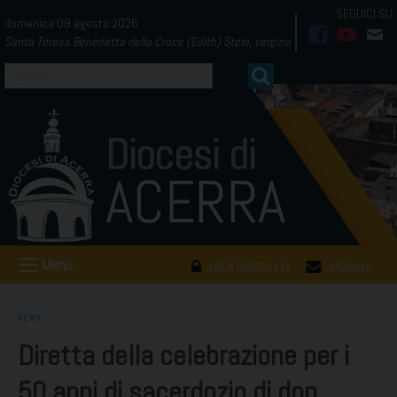
Skip
domenica 09 agosto 2026
to
Santa Teresa Benedetta della Croce (Edith) Stein, vergine
facebook
youtub
mai
content
Menu
AREA RISERVATA
WEBMAIL
NEWS
Diretta della celebrazione per i
50 anni di sacerdozio di don