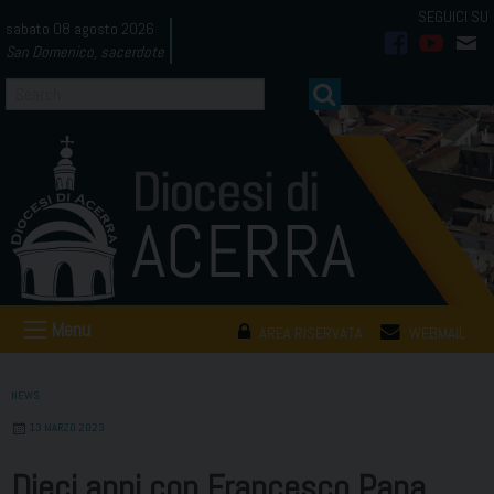
Skip
sabato 08 agosto 2026
to
San Domenico, sacerdote
facebook
youtub
mai
content
Menu
AREA RISERVATA
WEBMAIL
NEWS
13 MARZO 2023
Dieci anni con Francesco Papa