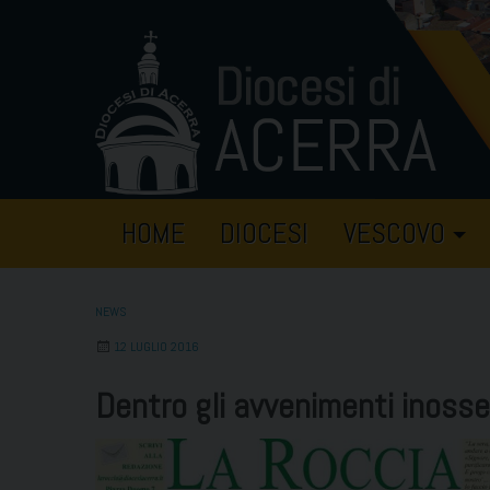
Skip
to
content
HOME
DIOCESI
VESCOVO
NEWS
12 LUGLIO 2016
Dentro gli avvenimenti inosse