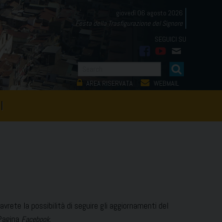
giovedì 06 agosto 2026
Festa della Trasfigurazione del Signore
facebook
youtube
mail
AREA RISERVATA
WEBMAIL
I
vrete la possibilità di seguire gli aggiornamenti del
 Pagina
.
Facebook