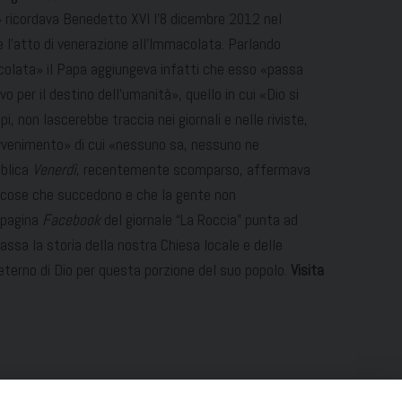
ricordava Benedetto XVI l’8 dicembre 2012 nel
 l’atto di venerazione all’Immacolata. Parlando
acolata» il Papa aggiungeva infatti che esso «passa
 per il destino dell’umanità», quello in cui «Dio si
non lascerebbe traccia nei giornali e nelle riviste,
avvenimento» di cui «nessuno sa, nessuno ne
bblica
Venerdì
, recentemente scomparso, affermava
e cose che succedono e che la gente non
 pagina
Facebook
del giornale “La Roccia” punta ad
passa la storia della nostra Chiesa locale e delle
 eterno di Dio per questa porzione del suo popolo.
Visita