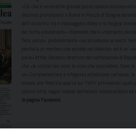
«Ciò che è veramente grande passa spesso inosservato» 
discorso pronunciato a Roma in Piazza di Spagna durante
dell’«incontro tra il messaggero divino e la Vergine Imm
del tutto inosservato» chiarendo che il «momento decisivo
fece uomo», probabilmente «se accadesse ai nostri tempi, 
perché è un mistero che accade nel silenzio» ed è un «
parla».Attilio Giordano direttore del settimanale di Repu
che «le notizie non sono le cose che succedono. Sono l
sa».Complementare e integrata all’edizione cartacea, la
essere una finestra aperta sui “fatti” attraverso i quali 
nostre città, segno visibile dell’amore misericordioso ed
la pagina Facebook