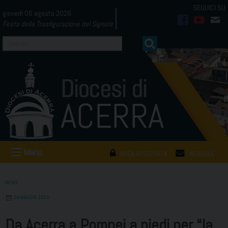
Skip
giovedì 06 agosto 2026
to
Festa della Trasfigurazione del Signore
facebook
youtub
mai
content
Menu
AREA RISERVATA
WEBMAIL
NEWS
14 MAGGIO 2015
Da Acerra a Pompei a piedi per “la