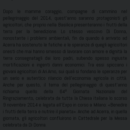
Dopo le mamme coraggio, compagne di cammino nel
pellegrinaggio del 2014, quest’anno saranno protagonisti gli
agricoltori, che proprio nella Basilica presenteranno i frutti della
terra per la benedizione. Lo stesso vescovo Di Donna,
nonostante i problemi ambientali, fin da quando è arrivato ad
Acerra ha sostenuto le fatiche e le speranze di quegli agricoltori
onesti che mai hanno smesso di lavorare con amore e dignità la
terra consegnatagli dai loro padri, subendo spesso ingiuste
mortificazioni e ingenti danni economici. Tra essi spiccano i
giovani agricoltori di Ari.Amo, sui quali si fondano le speranze per
un serio e autentico rilancio dell’economia agricola in città.
Anche per questo, il tema del pellegrinaggio di quest’anno
richiama quello della 64ª Giornata Nazionale del
Ringraziamento, celebrata da tutta la Chiesa italiana lo scorso
9 novembre 2014 e legata all’Expo in corso a Milano: «Benedire
i frutti della terra e nutrire il pianeta». Anche ad Acerra, in quella
giornata, gli agricoltori confluirono in Cattedrale per la Messa
celebrata da Di Donna.