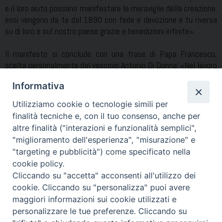
e il loro aiuto possano manifestare le meraviglie della creazione;
essi vengono da te dal 1890 con fede e devozione e tu riversa
su di loro e sul nostro paese grazie e benedizioni infinite».
Il manifesto si conclude con una frase di Papa Francesco,
scelta personalmente dal vescovo Antonio Di Donna: «Nel lavoro
degli agricoltori c’è l’accoglienza del prezioso dono della terra
Informativa
che ci viene da Dio, …chiamati a coltivare e custodire la terra».
Utilizziamo cookie o tecnologie simili per
La Messa presieduta dal vescovo Di Donna nella Basilica di
finalità tecniche e, con il tuo consenso, anche per
Pompei alle 8.30 di domenica 17 maggio 2015 sarà trasmessa
altre finalità ("interazioni e funzionalità semplici",
in diretta da TV2000.
"miglioramento dell'esperienza", "misurazione" e
"targeting e pubblicità") come specificato nella
Condividi…
cookie policy.
Cliccando su "accetta" acconsenti all'utilizzo dei
cookie. Cliccando su "personalizza" puoi avere
maggiori informazioni sui cookie utilizzati e
personalizzare le tue preferenze. Cliccando su