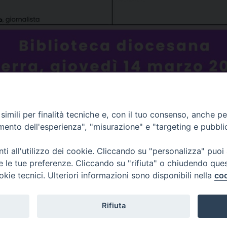
imili per finalità tecniche e, con il tuo consenso, anche per 
amento dell'esperienza", "misurazione" e "targeting e pubbli
Condividi…
i all'utilizzo dei cookie. Cliccando su "personalizza" puoi
re le tue preferenze. Cliccando su "rifiuta" o chiudendo que
okie tecnici. Ulteriori informazioni sono disponibili nella
coo
Rifiuta
 80011 Acerra (NA) - Tel/Fax 081 5209329 - ced@diocesiacerra.it © 20