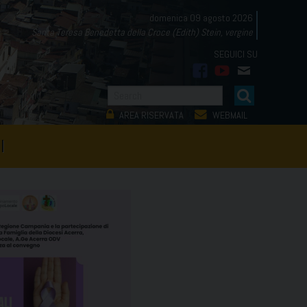
domenica 09 agosto 2026
Santa Teresa Benedetta della Croce (Edith) Stein, vergine
facebook
youtube
mail
AREA RISERVATA
WEBMAIL
I