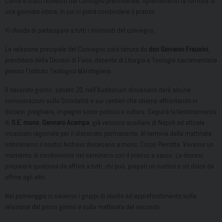
Come è stato richiesto dal Consiglio presbiterale, riprenderemo la formula di
una giornata intera, in cui si potrà condividere il pranzo.
Vi chiedo di partecipare a tutti i momenti del convegno.
La relazione principale del Convegno sarà tenuta da
don Giovanni Frausini
,
presbitero della Diocesi di Fano, docente di Liturgia e Teologia sacramentaria
presso l’Istituto Teologico Marchigiano.
Il secondo giorno, sabato 20, nell’Auditorium diocesano darò alcune
comunicazioni sulla Sinodalità e sui cantieri che stiamo affrontando in
diocesi: preghiera, impegno socio-politico e cultura. Seguirà la testimonianza
di
S.E. mons. Gennaro Acampa
, già vescovo ausiliare di Napoli ed attuale
incaricato regionale per il diaconato permanente. Al termine della mattinata
intitoleremo il nostro Archivio diocesano a mons. Ciccio Perrotta. Vivremo un
momento di condivisione nel seminario con il pranzo a sacco. La diocesi
preparerà qualcosa da offrire a tutti, chi può, prepari un rustico o un dolce da
offrire agli altri.
Nel pomeriggio ci saranno i gruppi di studio ed approfondimento sulla
relazione del primo giorno e sulla mattinata del secondo.