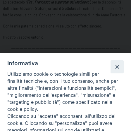
Lo spettacolo
“Fra’, Francesco la superstar del Medioevo”
, per la disponibilità
dell’attore
Giovanni Scifoni
, si farà il
5 ottobre
al Teatro Italia. Domenica 12
farò le conclusioni del Convegno, nella celebrazione di Inizio Anno Pastorale.
Con la mia paterna benedizione, vi saluto con affetto sincero.
Il vostro vescovo Antonio
——————————————————————————–
Condividi…
Informativa
Utilizziamo cookie o tecnologie simili per
finalità tecniche e, con il tuo consenso, anche per
altre finalità ("interazioni e funzionalità semplici",
139_Convegno2025
"miglioramento dell'esperienza", "misurazione" e
Locandina alta risoluzione
"targeting e pubblicità") come specificato nella
Preghiera Convegno diocesano 2025
cookie policy.
SCHEMA_RELAZIONE
Cliccando su "accetta" acconsenti all'utilizzo dei
Frausini_DIOCESI_DI_ACERRA_19_SETTEMBRE_2025[1]
cookie. Cliccando su "personalizza" puoi avere
Riflessione nei gruppi
maggiori informazioni sui cookie utilizzati e