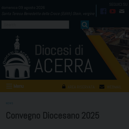
Skip
domenica 09 agosto 2026
to
Santa Teresa Benedetta della Croce (Edith) Stein, vergine
facebook
youtub
mai
content
Menu
AREA RISERVATA
WEBMAIL
NEWS
Convegno Diocesano 2025