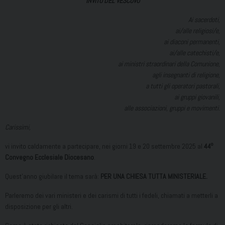
INVITO DEL VESCOVO
Ai sacerdoti,
ai/alle religiosi/e,
ai diaconi permanenti,
ai/alle catechisti/e,
ai ministri straordinari della Comunione,
agli insegnanti di religione,
a tutti gli operatori pastorali,
ai gruppi giovanili,
alle associazioni, gruppi e movimenti.
Carissimi,
o
vi invito caldamente a partecipare, nei giorni 19 e 20 settembre 2025 al
44
Convegno Ecclesiale Diocesano
.
Quest’anno giubilare il tema sarà:
PER UNA CHIESA TUTTA MINISTERIALE.
Parleremo dei vari ministeri e dei carismi di tutti i fedeli, chiamati a metterli a
disposizione per gli altri.