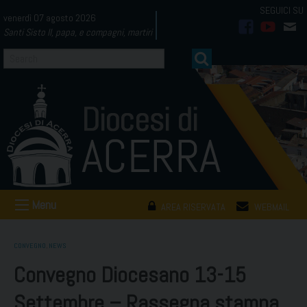
Skip
venerdì 07 agosto 2026
to
Santi Sisto II, papa, e compagni, martiri
facebook
youtub
mai
content
Menu
AREA RISERVATA
WEBMAIL
CONVEGNO
,
NEWS
Convegno Diocesano 13-15
Settembre – Rassegna stampa