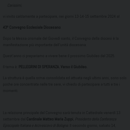
Carissimi,
vi invito caldamente a partecipare, nei giorni 13-14-15 settembre 2024 al
o
43
Convegno Ecclesiale Diocesano
.
Dopo la Messa crismale del Giovedì santo, il Convegno della diocesi è la
manifestazione più importante dell’unità diocesana.
Quest’anno ci prepariamo a vivere bene il prossimo Giubileo del 2025.
Il tema è:
PELLEGRINI DI SPERANZA. Verso il Giubileo.
La struttura è quella ormai consolidata ed attuata negli ultimi anni, sono solo
poche ore concentrate nelle tre sere, vi chiedo di partecipare a tutti e tre i
momenti.
La relazione principale del Convegno sarà tenuta in Cattedrale venerdì 13
settembre dal
Cardinale Matteo Maria Zuppi
,
Presidente della Conferenza
Episcopale Italiana e Arcivescovo di Bologna
. Il secondo giorno, sabato 14,