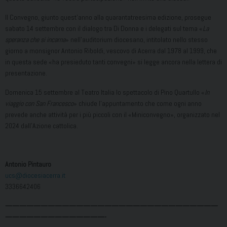
Il Convegno, giunto quest’anno alla quarantatreesima edizione, prosegue
sabato 14 settembre con il dialogo tra Di Donna e i delegati sul tema «
La
speranza che si incarna
» nell’auditorium diocesano, intitolato nello stesso
giorno a monsignor Antonio Riboldi, vescovo di Acerra dal 1978 al 1999, che
in questa sede «ha presieduto tanti convegni» si legge ancora nella lettera di
presentazione.
Domenica 15 settembre al Teatro Italia lo spettacolo di Pino Quartullo «
In
viaggio con San Francesco
» chiude l’appuntamento che come ogni anno
prevede anche attività per i più piccoli con il «Miniconvegno», organizzato nel
2024 dall’Azione cattolica.
Antonio Pintauro
ucs@diocesiacerra.it
3336642406
——————————————————————————————
——————————————-