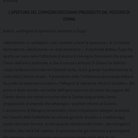
Avvenire
L’APERTURA DEL CONVEGNO DIOCESANO PRESIEDUTO DAL VESCOVO DI
DONNA
Acerra, «pellegrini di speranza» assieme a Zuppi
«Mendicanti» e «pellegrini » per «portare a tanti la speranza » in un tempo
dominato da «disillusione» e «individualismo ». Il cardinale Matteo Zuppi ha
aperto ieri sera nella Cattedrale di Acerra il convegno diocesano che prepara
l’avvio dell’anno pastorale, e che il vescovo Antonio Di Donna ha definito
«dopo la Messa crismale del Giovedì santo, la più grande manifestazione di
unità della Chiesa locale». Il presidente della Conferenza episcopale italiana
ha svolto la relazione sul tema « Pellegrini di speranza. Verso il Giubileo». Ma
prima è stato accolto nel cortile dell’episcopio con un canto dai
ragazzi del
Centro diurno per minori a rischio che la Caritas segue tutto l’anno
strappandoli al degrado che attanaglia i quartieri intorno al Duomo.
L’arcivescovo di Bologna ha esortato i circa cinquecento delegati assiepati
tra i banchi della Cattedrale ad «alzare gli occhi al cielo» e «vedere oggi
quello che sarà domani, anche quando sembra tutto finito», per scorgere il
«frutto» che verrà dal «seme» di speranza che già comincia a germogliare.
Per imparare a farlo bisogna però guardarsi bene dallo stile di vita