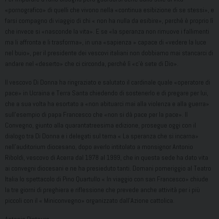
«pornografico» di quelli che vivono nella «continua esibizione di se stessi», e
farsi compagno di viaggio di chi « non ha
nulla da esibire», perché è proprio lì
che invece si «nasconde la vita». E se «la speranza non rimuove i fallimenti
ma li affronta e li trasforma», in una «sapienza » capace di «vedere la luce
nel buio», per il presidente dei vescovi italiani non dobbiamo mai stancarci di
andare nel «deserto» che ci circonda, perché lì «c’è sete di Dio».
Il vescovo Di Donna ha ringraziato e salutato il cardinale quale «operatore di
pace» in Ucraina e Terra Santa chiedendo di sostenerlo e di pregare per lui,
che a sua volta ha esortato a «non abituarci mai alla violenza e alla guerra»
sull’esempio di papa Francesco che «non si dà pace per la pace». Il
Convegno,
giunto alla quarantatreesima edizione, prosegue oggi con il
dialogo tra Di Donna e i delegati sul tema « La speranza che si incarna»
nell’auditorium diocesano, dopo averlo intitolato a monsignor Antonio
Riboldi, vescovo di Acerra dal 1978 al 1999, che in questa sede ha dato vita
ai convegni diocesani e ne ha presieduto tanti. Domani pomeriggio al Teatro
Italia lo spettacolo di Pino Quartullo « In viaggio con san Francesco» chiude
la tre giorni di preghiera e riflessione che prevede anche attività per i più
piccoli con il « Miniconvegno» organizzato dall’Azione cattolica.