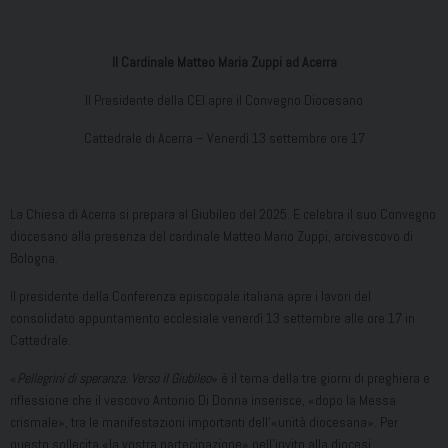
Il Cardinale Matteo Maria Zuppi ad Acerra
Il Presidente della CEI apre il Convegno Diocesano
Cattedrale di Acerra – Venerdì 13 settembre ore 17
La Chiesa di Acerra si prepara al Giubileo del 2025. E celebra il suo Convegno
diocesano alla presenza del cardinale Matteo Mario Zuppi, arcivescovo di
Bologna.
Il presidente della Conferenza episcopale italiana apre i lavori del
consolidato appuntamento ecclesiale venerdì 13 settembre alle ore 17 in
Cattedrale.
«
Pellegrini di speranza. Verso il Giubileo
» è il tema della tre giorni di preghiera e
riflessione che il vescovo Antonio Di Donna inserisce, «dopo la Messa
crismale», tra le manifestazioni importanti dell’«unità diocesana». Per
questo sollecita «la vostra partecipazione» nell’invito alla diocesi.