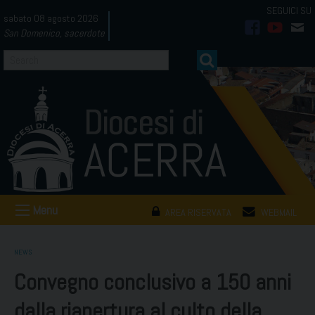
Skip
sabato 08 agosto 2026
to
San Domenico, sacerdote
facebook
youtub
mai
content
Menu
AREA RISERVATA
WEBMAIL
NEWS
Convegno conclusivo a 150 anni
dalla riapertura al culto della