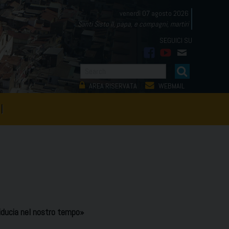
venerdì 07 agosto 2026
Santi Sisto II, papa, e compagni, martiri
facebook
youtube
mail
AREA RISERVATA
WEBMAIL
I
ducia nel nostro tempo»