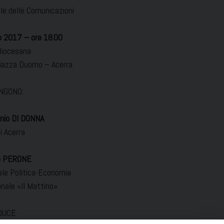
le delle Comunicazioni
o 2017 – ore 18.00
Diocesana
Piazza Duomo – Acerra
NGONO:
nio DI DONNA
i Acerra
ro PERONE
ale Politica-Economia
onale «Il Mattino»
DUCE