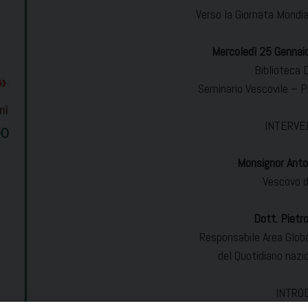
Verso la Giornata Mondia
Mercoledì 25 Gennai
Biblioteca 
Seminario Vescovile – 
INTERVE
Monsignor Anto
Vescovo d
Dott. Piet
Responsabile Area Glob
del Quotidiano nazi
INTRO