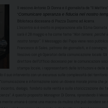
Il vescovo Antonio Di Donna e il giornalista de “Il Matti
“
Comunicare speranza e fiducia nel nostro tem
Biblioteca diocesana di Piazza Duomo ad Acerra.
L’incontro si è svolto in preparazione alla 51ma Giornat
sarà il 28 maggio e ha come tema “
Non
temere, perché i
nostro tempo”
. Il Messaggio del Papa viene reso pubblico
Francesco di Sales, patrono dei giornalisti, e il convegno
Vescovo con gli Operatori della comunicazione locale. Gli 
direttore dell’Ufficio diocesano per le comunicazioni soci
stampa locale, i rappresentanti delle Istituzioni e delle s
do il suo intervento con un excursus sulle complessità del territorio
 “comunicazione e informazione sono un dovere morale prima che pro
contro, dialogo, fondato sulla verità e sulla storicizzazione dei fatt
scienza”. A questo proposito Monsignor Di Donna, riprendendo il Mes
la mente umana è come una macina da mulino che può decidere se mac