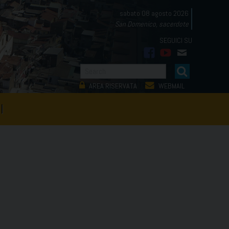
sabato 08 agosto 2026
San Domenico, sacerdote
facebook
youtube
mail
AREA RISERVATA
WEBMAIL
I