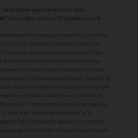
no” Pietro Perone sono intervenuti sul tema
nel convegno tenutosi il 25 gennaio presso la
po”
a Mondiale delle Comunicazioni sociali che quest’anno
o sono con te. Comunicare speranza e fiducia nel
 il 24 gennaio, giorno dedicato alla memoria di San
 è anche occasione per il tradizionale incontro del
interventi sono stati introdotti da Antonio Pintauro,
ali dal quale è stata promossa l’iniziativa. Presente la
cuole, nonché i cittadini della Diocesi di Acerra e della
 seguite per anni dalla redazione de “Il Mattino”, ha
fessionale”. In riferimento al tema del convegno ha
i” dove vi sia “il senso della comunità” e “la
saggio di Papa Francesco ha spiegato che “le notizie
inare grano o zizzania”. Il Papa invita quindi a una