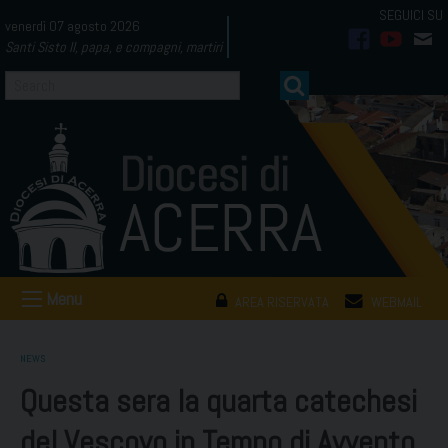
Skip
venerdì 07 agosto 2026
to
Santi Sisto II, papa, e compagni, martiri
facebook
youtub
mai
content
Menu
AREA RISERVATA
WEBMAIL
NEWS
Questa sera la quarta catechesi
del Vescovo in Tempo di Avvento