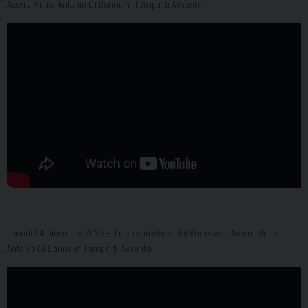
Acerra Mons. Antonio Di Donna in Tempo di Avvento
Lunedì 14 Dicembre 2020 – Terza catechesi del Vescovo d Acerra Mons.
Antonio Di Donna in Tempo di Avvento