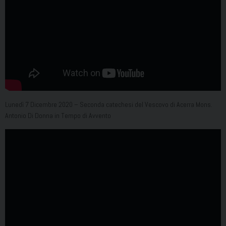
Lunedì 7 Dicembre 2020 – Seconda catechesi del Vescovo di Acerra Mons.
Antonio Di Donna in Tempo di Avvento