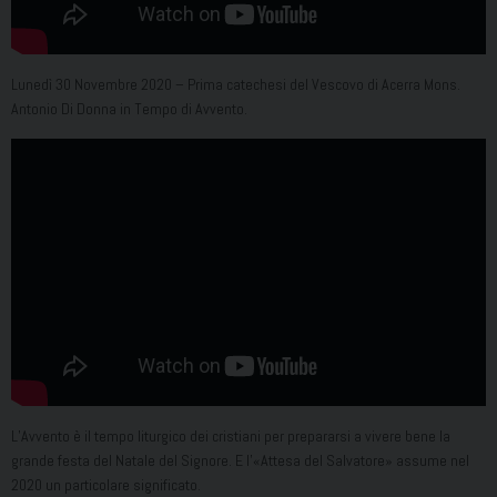
Lunedì 30 Novembre 2020 – Prima catechesi del Vescovo di Acerra Mons.
Antonio Di Donna in Tempo di Avvento.
L’Avvento è il tempo liturgico dei cristiani per prepararsi a vivere bene la
grande festa del Natale del Signore. E l’«Attesa del Salvatore» assume nel
2020 un particolare significato.