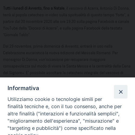
Tutti i lunedì di Avvento, fino a Natale
, il vescovo di Acerra, Antonio Di Donna,
terrà al popolo catechesi in video sulla spiritualità di questo tempo “forte”, a
partire dal 30 novembre 2020 alle ore 19.30 sulla pagina Facebook e canale
YouTube della “Diocesi di Acerra”, e sulla pagina Facebook della testata
“Giornale Tablo”.
Dal 29 novembre, prima domenica di Avvento, entrerà in uso nella
Celebrazione eucaristica la nuova edizione del Messale Romano. Per
monsignor Di Donna, «un’occasione per recuperare maggiore
consapevolezza sul modo di vivere la Santa Messa e la centralità della Cena
del Signore». E’ possibile ascoltare la catechesi integrale del vescovo di
Acerra sulla nuova edizione del Messale Romano, tenuta lo scorso 23
novembre sul canale YouTube e la pagina Facebook della “Diocesi di Acerra”
Informativa
(https://www.diocesiacerra.it/catechesi-del-vescovo-sul-padre-nostro)
Utilizziamo cookie o tecnologie simili per
Le catechesi “in Rete” del vescovo Antonio, per questo tempo di emergenza
finalità tecniche e, con il tuo consenso, anche per
sanitaria, erano cominciate il 1 novembre 2020 con una meditazione sulle
altre finalità ("interazioni e funzionalità semplici",
«domande forti» dell’esistenza, sul «senso della vita e della morte».
"miglioramento dell'esperienza", "misurazione" e
"targeting e pubblicità") come specificato nella
Condividi…