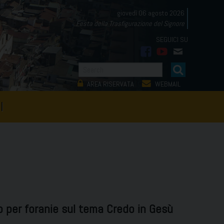
giovedì 06 agosto 2026
Festa della Trasfigurazione del Signore
facebook
youtube
mail
AREA RISERVATA
WEBMAIL
I
o per foranie sul tema Credo in Gesù