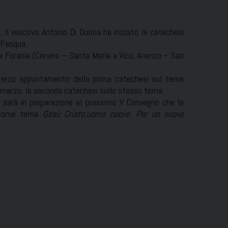
 il vescovo Antonio Di Donna ha iniziato le catechesi
a Pasqua.
i Forania (Cervino – Santa Maria a Vico; Arienzo – San
l terzo appuntamento della prima catechesi sul tema
7 marzo, la seconda catechesi sullo stesso tema.
i sarà in preparazione al prossimo V Convegno che la
à come tema
Gesù Cristo,uomo nuovo. Per un nuovo