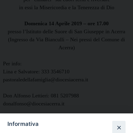
in essi la Misericordia e la Tenerezza di Dio
Domenica 14 Aprile 2019 – ore 17.00
presso l’Istituto delle Suore di San Giuseppe in Acerra
(Ingresso da Via Bianculli – Nei pressi del Comune di
Acerra)
Per info:
Lina e Salvatore: 333 3546710
pastoraledellafamiglia@diocesiacerra.it
Don Alfonso Lettieri: 081 5207988
donalfonso@diocesiacerra.it
Don Antonio Cozzolino: 392 3987196
Informativa
donantoniocozzolino@gmail.com