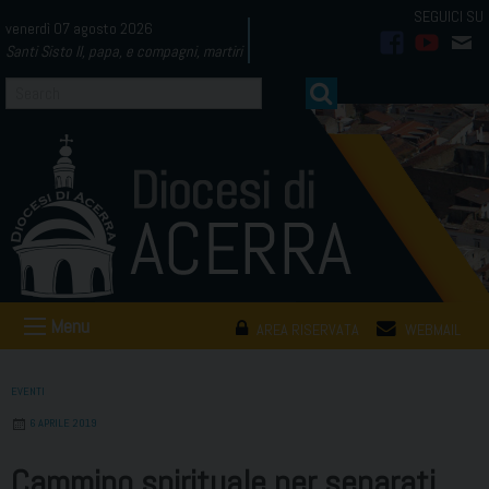
Skip
venerdì 07 agosto 2026
to
Santi Sisto II, papa, e compagni, martiri
facebook
youtub
mai
content
Menu
AREA RISERVATA
WEBMAIL
EVENTI
6 APRILE 2019
Cammino spirituale per separati,