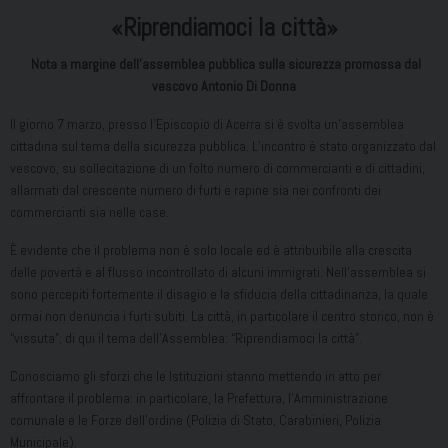
«Riprendiamoci la città»
Nota a margine dell’assemblea pubblica
sulla sicurezza promossa dal
vescovo Antonio Di Donna
Il giorno 7 marzo, presso l’Episcopio di Acerra si è svolta un’assemblea
cittadina sul tema della sicurezza pubblica. L’incontro è stato organizzato dal
vescovo, su sollecitazione di un folto numero di commercianti e di cittadini,
allarmati dal crescente numero di furti e rapine sia nei confronti dei
commercianti sia nelle case.
È evidente che il problema non è solo locale ed è attribuibile alla crescita
delle povertà e al flusso incontrollato di alcuni immigrati. Nell’assemblea si
sono percepiti fortemente il disagio e la sfiducia della cittadinanza, la quale
ormai non denuncia i furti subiti. La città, in particolare il centro storico, non è
“vissuta”; di qui il tema dell’Assemblea: “Riprendiamoci la città”.
Conosciamo gli sforzi che le Istituzioni stanno mettendo in atto per
affrontare il problema: in particolare, la Prefettura, l’Amministrazione
comunale e le Forze dell’ordine (Polizia di Stato, Carabinieri, Polizia
Municipale).