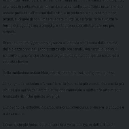
Alla Polizia municipale, che negli ultimi anni ha incrementato il suo organico,
si chiede in particolare di non limitarsi al controllo della “cinta urbana” ma di
essere presente all’interno della città, e in particolare nel centro storico;
altresì, si chiede di non limitarsi a fare multe (o, se farle, farle su tutte le
forme di illegalità) ma a presidiare il territorio soprattutto nelle ore più
sensibili.
Si chiede una maggiore sorveglianza all’entrata e all’uscita delle scuole,
delle piazze principali (soprattutto nelle ore serali), dei parchi pubblici; il
controllo di
scooter
che sfrecciano guidati da minorenni senza casco ed a
velocità elevate.
Dalla medesima assemblea, inoltre, sono emerse le seguenti istanze:
L’impegno dei cittadini a “vivere” la città (una città più vissuta è una città più
sicura) ma anche dell’amministrazione comunale a mettere in atto misure
finalizzate affinché questo avvenga.
L’impegno dei cittadini, in particolare di commercianti, a vincere la sfiducia e
a denunciare.
Infine, si chiede fortemente, ancora una volta, alle Forze dell’ordine di