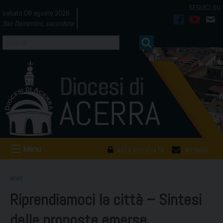
Skip
sabato 08 agosto 2026
to
San Domenico, sacerdote
facebook
youtub
mai
content
Menu
AREA RISERVATA
WEBMAIL
NEWS
Riprendiamoci la città – Sintesi
delle proposte emerse