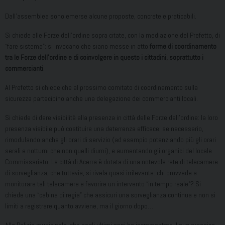
Dall’assemblea sono emerse alcune proposte, concrete e praticabili.
Si chiede alle Forze dell’ordine sopra citate, con la mediazione del Prefetto, di
“fare sistema”: si invocano che siano messe in atto
forme di coordinamento
tra le Forze dell’ordine e di coinvolgere in questo i cittadini, soprattutto i
commercianti
.
Al Prefetto si chiede che al prossimo comitato di coordinamento sulla
sicurezza partecipino anche una delegazione dei commercianti locali.
Si chiede di dare visibilità alla presenza in città delle Forze dell’ordine: la loro
presenza visibile può costituire una deterrenza efficace; se necessario,
rimodulando anche gli orari di servizio (ad esempio potenziando più gli orari
serali e notturni che non quelli diurni), e aumentando gli organici del locale
Commissariato. La città di Acerra è dotata di una notevole rete di telecamere
di sorveglianza, che tuttavia, si rivela quasi irrilevante: chi provvede a
monitorare tali telecamere e favorire un intervento “in tempo reale”? Si
chiede una “cabina di regia” che assicuri una sorveglianza continua e non si
limiti a registrare quanto avviene, ma il giorno dopo…