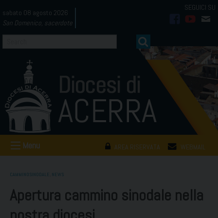
Skip
sabato 08 agosto 2026
to
San Domenico, sacerdote
facebook
youtub
mai
content
Menu
AREA RISERVATA
WEBMAIL
CAMMINOSINODALE
,
NEWS
Apertura cammino sinodale nella
nostra diocesi