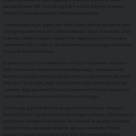
piazzale Giovanni XXIII, dove alle ore 9,00 il vescovo di Acerra, monsignor
Antonio Di Donna, presiederà la Celebrazione eucaristica.
L’antico pellegrinaggio, organizzato dalla Società cattolica agricola del sacro
cuore, giunge quest’anno alla 115esima edizione. Da più di un secolo, infatti,
il secondo sabato di maggio migliaia fedeli raggiungono a piedi da Acerra,
camminando tutta la notte, la cittadella mariana, per poi pregare davanti alla
Vergine del Rosario di Pompei.
Le prescrizioni anti Covid impediscono nel 2021 il tradizionale cammino a
piedi, ma rimane il valore simbolico del pellegrinaggio: la devozione alla
Madonna si coniuga con la custodia del creato e il ringraziamento per i frutti
della terra. Fin dal 1906, infatti, i padri fondatori della Società agricola, laici
«apostoli» degli agricoltori di Acerra, si recavano a Pompei per ringraziare il
Cielo e chiedere di non lasciarsi sviare da «lauti miraggi».
Un tema oggi di grande attualità, spiega il vescovo di Acerra, monsignor
Antonio Di Donna, il quale da diversi anni accoglie i pellegrini in Basilica per la
celebrazione della Messa del mattino. Per il presule, da gennaio presidente
della Conferenza episcopale campana, ogni anno «venendo a Pompei
prendiamo sempre più coscienza delle ferite alla nostra madre terra e