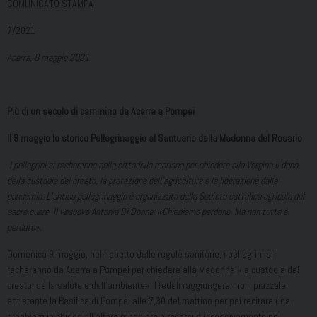
COMUNICATO STAMPA
7/2021
Acerra, 8 maggio 2021
Più di un secolo di cammino da Acerra a Pompei
Il 9 maggio lo storico Pellegrinaggio al Santuario della Madonna del Rosario
I pellegrini si recheranno nella cittadella mariana per chiedere alla Vergine il dono
della custodia del creato, la protezione dell’agricoltura e la liberazione dalla
pandemia. L’antico pellegrinaggio è organizzato dalla Società cattolica agricola del
sacro cuore. Il vescovo Antonio Di Donna: «Chiediamo perdono. Ma non tutto è
perduto».
Domenica 9 maggio, nel rispetto delle regole sanitarie, i pellegrini si
recheranno da Acerra a Pompei per chiedere alla Madonna «la custodia del
creato, della salute e dell’ambiente». I fedeli raggiungeranno il piazzale
antistante la Basilica di Pompei alle 7,30 del mattino per poi recitare una
preghiera in chiesa all’altare maggiore e recarsi successivamente nel