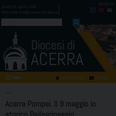
Skip
giovedì 06 agosto 2026
to
Festa della Trasfigurazione del Signore
facebook
youtub
mai
content
Menu
AREA RISERVATA
WEBMAIL
NEWS
Acerra Pompei. Il 9 maggio lo
storico Pellegrinaggio