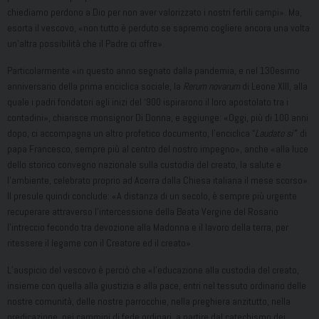
chiediamo perdono a Dio per non aver valorizzato i nostri fertili campi». Ma,
esorta il vescovo, «non tutto è perduto se sapremo cogliere ancora una volta
un’altra possibilità che il Padre ci offre».
Particolarmente «in questo anno segnato dalla pandemia, e nel 130esimo
anniversario della prima enciclica sociale, la
Rerum novarum
di Leone XIII, alla
quale i padri fondatori agli inizi del ‘900 ispirarono il loro apostolato tra i
contadini», chiarisce monsignor Di Donna, e aggiunge: «Oggi, più di 100 anni
dopo, ci accompagna un altro profetico documento, l’enciclica “
Laudato si’
” di
papa Francesco, sempre più al centro del nostro impegno», anche «alla luce
dello storico convegno nazionale sulla custodia del creato, la salute e
l’ambiente, celebrato proprio ad Acerra dalla Chiesa italiana il mese scorso».
Il presule quindi conclude: «A distanza di un secolo, è sempre più urgente
recuperare attraverso l’intercessione della Beata Vergine del Rosario
l’intreccio fecondo tra devozione alla Madonna e il lavoro della terra, per
ritessere il legame con il Creatore ed il creato».
L’auspicio del vescovo è perciò che «l’educazione alla custodia del creato,
insieme con quella alla giustizia e alla pace, entri nel tessuto ordinario delle
nostre comunità, delle nostre parrocchie, nella preghiera anzitutto, nella
predicazione, nei cammini di fede ordinari, a partire dal catechismo dei