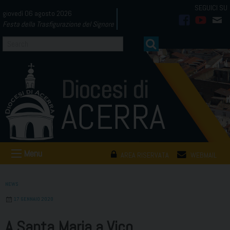
Skip
giovedì 06 agosto 2026
to
Festa della Trasfigurazione del Signore
facebook
youtub
mai
content
Menu
AREA RISERVATA
WEBMAIL
NEWS
17 GENNAIO 2020
A Santa Maria a Vico