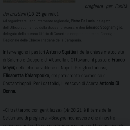
preghiera per l’unità
dei cristiani
(18-25 gennaio).
Ad organizzare l’appuntamento regionale,
Pietro De Lucia
, delegato
dell’Ufficio ecumenico della diocesi di Acerra, e don
Edoardo Scognamiglio
,
delegato dello stesso Ufficio di Caserta e neopresidente del Consiglio
Regionale delle Chiese cristiane della Campania.
Intervengono i pastori
Antonio Squitieri,
della chiesa metodista
di Salerno e Diaspore di Albanella e Ottaviano, il pastore
Franco
Mayer,
della chiesa valdese di Napoli. Per gli ortodossi,
Elisabetta Kalampouka
, del patriarcato ecumenico di
Costantinopoli. Per i cattolici, il Vescovo di Acerra
Antonio Di
Donna.
«Ci trattarono con gentilezza» (
At
28,2), è il tema della
Settimana di preghiera. «Bisogna riconoscere che il nostro
impegno per l’unità non può limitarsi ad una settimana, quando