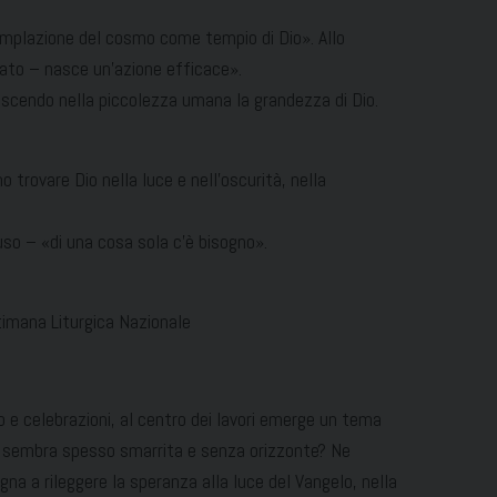
ntemplazione del cosmo come tempio di Dio». Allo
rdato – nasce un’azione efficace».
noscendo nella piccolezza umana la grandezza di Dio.
o trovare Dio nella luce e nell’oscurità, nella
luso – «di una cosa sola c’è bisogno».
ttimana Liturgica Nazionale
o e celebrazioni, al centro dei lavori emerge un tema
he sembra spesso smarrita e senza orizzonte? Ne
na a rileggere la speranza alla luce del Vangelo, nella