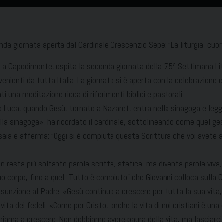
a giornata aperta dal Cardinale Crescenzio Sepe: “La liturgia, cuore
esa, a Capodimonte, ospita la seconda giornata della 75ª Settimana
 provenienti da tutta Italia. La giornata si è aperta con la celebrazio
i una meditazione ricca di riferimenti biblici e pastorali.
sta Luca, quando Gesù, tornato a Nazaret, entra nella sinagoga e legge
ella sinagoga», ha ricordato il cardinale, sottolineando come quel ge
i Isaia e afferma: “Oggi si è compiuta questa Scrittura che voi avete
resta più soltanto parola scritta, statica, ma diventa parola viva,
uo corpo, fino a quel “Tutto è compiuto” che Giovanni colloca sulla
sunzione al Padre: «Gesù continua a crescere per tutta la sua vita, f
 vita dei fedeli: «Come per Cristo, anche la vita di noi cristiani è un
 chiama a crescere. Non dobbiamo avere paura della vita, ma lasciarc