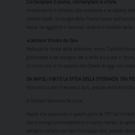
Contemplare il cosmo, contemplare la storia
Interessante il richiamo alla creazione e al sabato bib
stesso modo, la liturgia della Parola nasce dall’ascol
Maria, ha aggiunto il vescovo, diventa il modello dell
«Lasciarsi trovare da Dio»
Nella parte finale della relazione, mons. Castello ha ins
gratitudine e nel bisogno. Ma a volte è Lui che ci tro
Un invito che si fa appello alla Chiesa di oggi: non av
DA NAPOLI PARTE LA SFIDA DELLA SPERANZA: TRA P
Intervista a don Francesco Asti, preside della Pontific
di Doriano Vincenzo De Luca
Napoli sta ospitando in questi giorni la 75ª Settimana 
che interroga profondamente il nostro tempo: la sper
abbiamo parlato con don Francesco Asti, preside della P