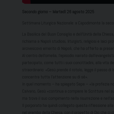
Secondo giorno – Martedì 26 agosto 2025
Settimana Liturgica Nazionale: a Capodimonte la second
La Basilica del Buon Consiglio e dell’Unità della Chi
richiama a Napoli studiosi, liturgisti, religiosi e laici
arcivescovo emerito di Napoli, che ha offerto ai present
Al centro dell’omelia, l’episodio narrato dall’evangeli
partecipato, come tutti i suoi concittadini, alla vita d
straordinario: «Gesù prende il rotolo, legge il passo d
concentra tutta l’attenzione su di sé».
In quel momento – ha spiegato Sepe – «la profezia non 
Calvario, Gesù «continua a compiere le Scritture nel s
ma trova il suo compimento nella risurrezione e nell’as
Il porporato ha quindi collegato questa riflessione alla
nel grembo della Chiesa, con il progetto di Dio che ci