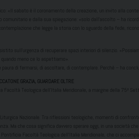
lico: «Il sabato è il coronamento della creazione, un invito alla co
to comunitario e dalla sua spiegazione: «solo dall’ascolto – ha rico
a contemplazione che legge la storia con lo sguardo della fede, rico
istito sull’urgenza di recuperare spazi interiori di silenzio. «Possiam
va, quando meno ce lo aspettiamo».
ere paura di fermarsi, di ascoltare, di contemplare. Perché – ha conc
ECCATONE GRAZIA, GUARDARE OLTRE
ia Facoltà Teologica dell’Italia Meridionale, a margine della 75ª Se
Liturgica Nazionale. Tra riflessioni teologiche, momenti di confront
anza. Ma che cosa significa davvero sperare oggi, in una società c
ontificia Facoltà Teologica dell’Italia Meridionale, che ci accompag