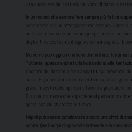
vita quotidiana dei cristiani, nel volto di Napoli e nel re
In un mondo che sembra fare sempre più fatica a sper
sentimento o di un atteggiamento interiore: Cristo è l
noi. La domanda rimane comunque pertinente: sappiamo a
degli ultimi, così come il Signore ci ha insegnato. E po
Ma come può oggi un cristiano dimostrare, testimoniare
Tuttavia, spesso anche i cristiani cedono alla tentazio
l’incanto del domani. Siamo appiattiti sul presente, des
paura. E quando viene meno questa capacità di guardare
grandi maestri dello spirito invitavano a guardare al p
Dio. Una promessa che appartiene al passato ma che t
aprirsi con più chiarezza al futuro.
Napoli può essere considerata ancora una città di sper
sopite. Quali segni di speranza intravede e in cosa do