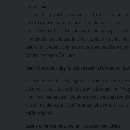
quotidiani».
La fede, ha aggiunto Sepe, «è gratitudine a Dio per i do
questo motivo, ha ammonito, è fondamentale non ridurre
che avevano ridotto l’alleanza con Dio a una pura esterio
Il cardinale ha concluso la celebrazione affidando i la
salutato i presenti con la consueta espressione augu
Doriano Vincenzo De Luca
Mons. Castello: «Oggi la Chiesa rischia l’attivismo, 
«Di una cosa sola c’è bisogno». Il titolo scelto da S.E.
della sua relazione per la Settimana Liturgica su “Pregh
Il punto di partenza è il celebre episodio evangelico di
vuoto, ma pienezza». A differenza della sorella Marta,
nell’interiorità.
Azione e contemplazione, un intreccio inscindibile