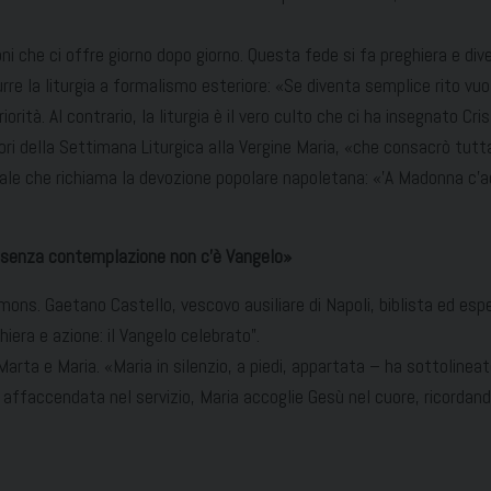
ni che ci offre giorno dopo giorno. Questa fede si fa preghiera e dive
 la liturgia a formalismo esteriore: «Se diventa semplice rito vuoto
rità. Al contrario, la liturgia è il vero culto che ci ha insegnato Cris
vori della Settimana Liturgica alla Vergine Maria, «che consacrò tutt
rale che richiama la devozione popolare napoletana: «’A Madonna c’
ma senza contemplazione non c’è Vangelo»
 mons. Gaetano Castello, vescovo ausiliare di Napoli, biblista ed esper
iera e azione: il Vangelo celebrato”.
 Marta e Maria. «Maria in silenzio, a piedi, appartata – ha sottolineat
 affaccendata nel servizio, Maria accoglie Gesù nel cuore, ricordando