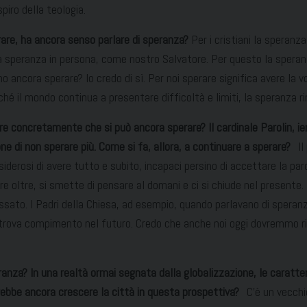
spiro della teologia.
are, ha ancora senso parlare di speranza?
Per i cristiani la speranz
a speranza in persona, come nostro Salvatore. Per questo la speranz
ncora sperare? Io credo di sì. Per noi sperare significa avere la vo
iché il mondo continua a presentare difficoltà e limiti, la speranza ri
 concretamente che si può ancora sperare? Il cardinale Parolin, ieri
ne di non sperare più. Come si fa, allora, a continuare a sperare?
Il 
iderosi di avere tutto e subito, incapaci persino di accettare la paro
 oltre, si smette di pensare al domani e ci si chiude nel presente.
assato. I Padri della Chiesa, ad esempio, quando parlavano di speran
rova compimento nel futuro. Credo che anche noi oggi dovremmo ris
anza? In una realtà ormai segnata dalla globalizzazione, le caratter
vrebbe ancora crescere la città in questa prospettiva?
C’è un vecchio