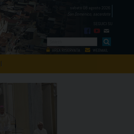
sabato 08 agosto 2026
San Domenico, sacerdote
facebook
youtube
mail
AREA RISERVATA
WEBMAIL
I