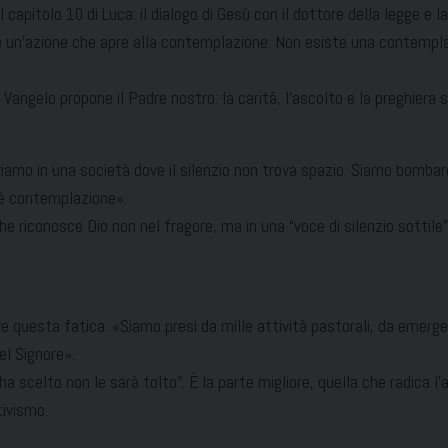
 capitolo 10 di Luca: il dialogo di Gesù con il dottore della legge e 
o è un’azione che apre alla contemplazione. Non esiste una contemp
 Vangelo propone il Padre nostro: la carità, l’ascolto e la preghiera
Viviamo in una società dove il silenzio non trova spazio. Siamo bomba
’è contemplazione».
che riconosce Dio non nel fragore, ma in una “voce di silenzio sotti
e questa fatica. «Siamo presi da mille attività pastorali, da emerg
el Signore».
ha scelto non le sarà tolto”. È la parte migliore, quella che radica 
tivismo.