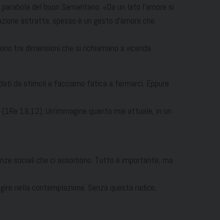
la parabola del buon Samaritano. «Da un lato l’amore si
lazione astratta: spesso è un gesto d’amore che
 sono tre dimensioni che si richiamano a vicenda.
rdati da stimoli e facciamo fatica a fermarci. Eppure
le” (1Re 19,12). Un’immagine quanto mai attuale, in un
enze sociali che ci assorbono. Tutto è importante, ma
l’agire nella contemplazione. Senza questa radice,