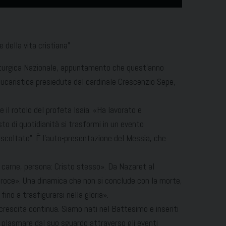
 della vita cristiana”
 Liturgica Nazionale, appuntamento che quest’anno
ne eucaristica presieduta dal cardinale Crescenzio Sepe,
 il rotolo del profeta Isaia. «Ha lavorato e
sto di quotidianità si trasformi in un evento
 ascoltato”. È l’auto-presentazione del Messia, che
 carne, persona: Cristo stesso». Da Nazaret al
 Croce». Una dinamica che non si conclude con la morte,
ino a trasfigurarsi nella gloria».
a crescita continua. Siamo nati nel Battesimo e inseriti
i plasmare dal suo sguardo attraverso gli eventi