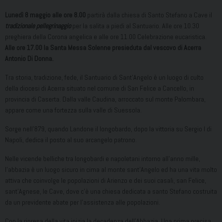
Lunedì 8 maggio alle ore 8.00
partirà dalla chiesa di Santo Stefano a Cave il
tradizionale pellegrinaggio
per la salita a piedi al Santuario. Alle ore 10.30
preghiera della Corona angelica e alle ore 11.00 Celebrazione eucaristica.
Alle ore 17.00 la Santa Messa Solenne presieduta dal vescovo di Acerra
Antonio Di Donna.
Tra storia, tradizione, fede, il Santuario di Sant’Angelo è un luogo di culto
della diocesi di Acerra situato nel comune di San Felice a Cancello, in
provincia di Caserta. Dalla valle Caudina, arroccato sul monte Palombara,
appare come una fortezza sulla valle di Suessola.
Sorge nell’879, quando Landone il longobardo, dopo la vittoria su Sergio I di
Napoli, dedica il posto al suo arcangelo patrono.
Nelle vicende belliche tra longobardi e napoletani intorno all’anno mille,
l’abbazia è un luogo sicuro in cima al monte sant’Angelo ed ha una vita molto
attiva che coinvolge le popolazioni di Arienzo e dei suoi casali, san Felice,
sant’Agnese, le Cave, dove c’è una chiesa dedicata a santo Stefano costruita
da un previdente abate per l’assistenza alle popolazioni.
Con la ripresa della vita inizia la decadenza dell’Abbazia. Una prima precisa