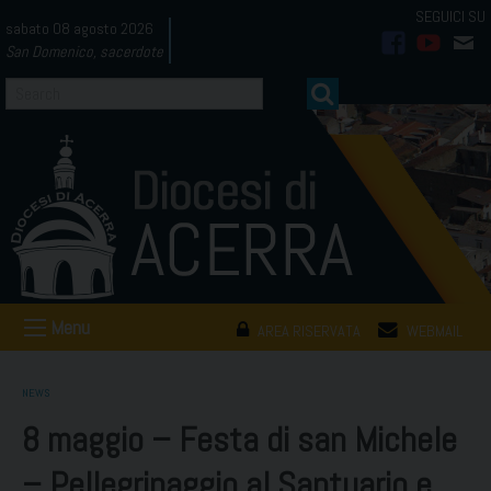
Skip
sabato 08 agosto 2026
to
San Domenico, sacerdote
facebook
youtub
mai
content
Menu
AREA RISERVATA
WEBMAIL
NEWS
8 maggio – Festa di san Michele
– Pellegrinaggio al Santuario e