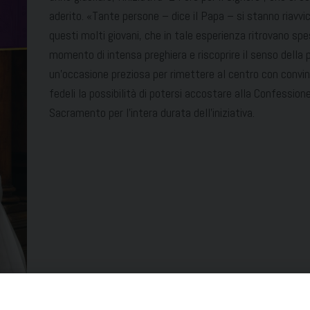
aderito. «Tante persone – dice il Papa – si stanno riavvi
questi molti giovani, che in tale esperienza ritrovano spe
momento di intensa preghiera e riscoprire il senso della p
un’occasione preziosa per rimettere al centro con convinz
fedeli la possibilità di potersi accostare alla Confessi
Sacramento per l’intera durata dell’iniziativa.