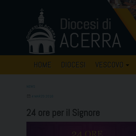
Skip
to
content
HOME
DIOCESI
VESCOVO
NEWS
4 MARZO 2016
24 ore per il Signore