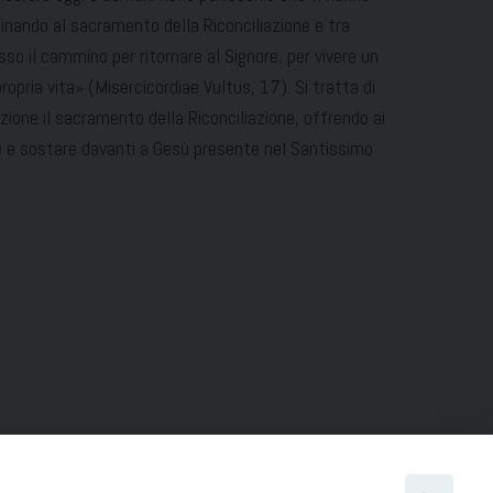
cinando al sacramento della Riconciliazione e tra
sso il cammino per ritornare al Signore, per vivere un
ropria vita» (Misercicordiae Vultus, 17). Si tratta di
ione il sacramento della Riconciliazione, offrendo ai
one e sostare davanti a Gesù presente nel Santissimo