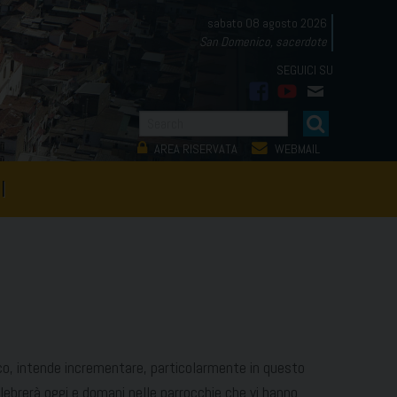
sabato 08 agosto 2026
San Domenico, sacerdote
facebook
youtube
mail
AREA RISERVATA
WEBMAIL
I
co, intende incrementare, particolarmente in questo
 celebrerà oggi e domani nelle parrocchie che vi hanno