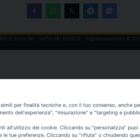
 80011 Acerra (NA) - Tel/Fax 081 5209329 - ced@diocesiacerra.it © 20
imili per finalità tecniche e, con il tuo consenso, anche per 
amento dell'esperienza", "misurazione" e "targeting e pubbli
i all'utilizzo dei cookie. Cliccando su "personalizza" puoi
re le tue preferenze. Cliccando su "rifiuta" o chiudendo que