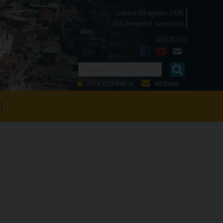
sabato 08 agosto 2026
San Domenico, sacerdote
facebook
youtube
mail
AREA RISERVATA
WEBMAIL
I